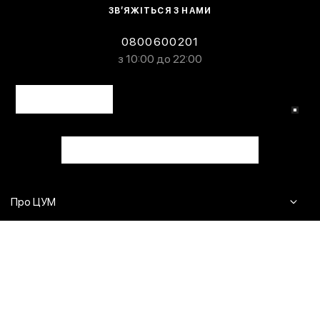
ЗВ’ЯЖІТЬСЯ З НАМИ
0800600201
з 10:00 до 22:00
Про ЦУМ
Журнал
Клієнтам
Контакти
Доставка та повернення
Сервіси
Питання та відповіді
Click & Collect
Оплата