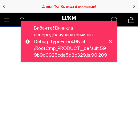
Дітям | Топ бренди зі знижками!
Вибачте! Виникла
непередбачувана помилка.
Debug: TypeError49N at
/RootCmp_PRODUCT__default.59
9b9d0925cde5d3c329.js:90:209