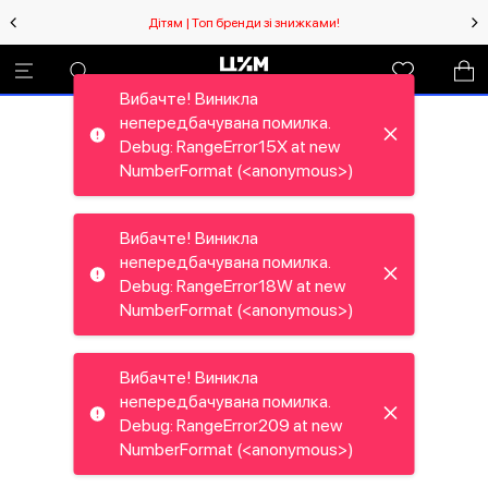
Дітям | Топ бренди зі знижками!
Вибачте! Виникла
непередбачувана помилка.
Debug: RangeError15X at new
NumberFormat (<anonymous>)
Вибачте! Виникла
непередбачувана помилка.
Debug: RangeError18W at new
NumberFormat (<anonymous>)
Вибачте! Виникла
непередбачувана помилка.
Debug: RangeError209 at new
NumberFormat (<anonymous>)