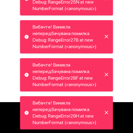
Debug: RangeError25N at new
NumberFormat (<anonymous>)
Вибачте! Виникла
непередбачувана помилка.
Debug: RangeError27B at new
NumberFormat (<anonymous>)
Вибачте! Виникла
непередбачувана помилка.
Debug: RangeError28F at new
NumberFormat (<anonymous>)
Вибачте! Виникла
непередбачувана помилка.
Debug: RangeError29H at new
NumberFormat (<anonymous>)