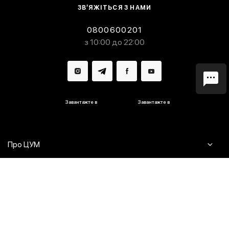
ЗВ’ЯЖІТЬСЯ З НАМИ
0800600201
з 10:00 до 22:00
Завантажте в
Завантажте в
Про ЦУМ
Журнал
Клієнтам
Контакти
Доставка та повернення
Сервіси
Питання та відповіді
Click & Collect
Оплата