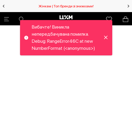
Жінкам | Топ бренди зі знижками!
Вибачте! Виникла
непередбачувана помилка.
Debug: RangeError46C at new
NumberFormat (<anonymous>)