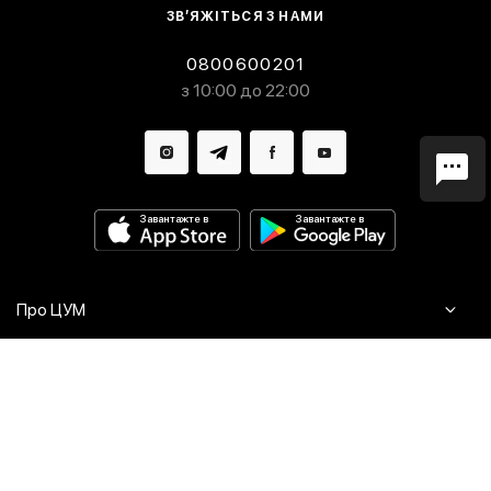
ЗВ’ЯЖІТЬСЯ З НАМИ
0800600201
з 10:00 до 22:00
Завантажте в
Завантажте в
Про ЦУМ
Журнал
Клієнтам
Контакти
Доставка та повернення
Сервіси
Питання та відповіді
Click & Collect
Оплата