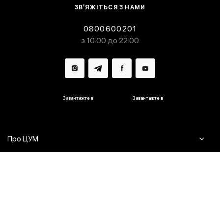
ЗВ’ЯЖІТЬСЯ З НАМИ
0800600201
з 10:00 до 22:00
Завантажте в
Завантажте в
Про ЦУМ
Журнал
Клієнтам
Контакти
Доставка та повернення
Сервіси
Питання та відповіді
Click & Collect
Оплата