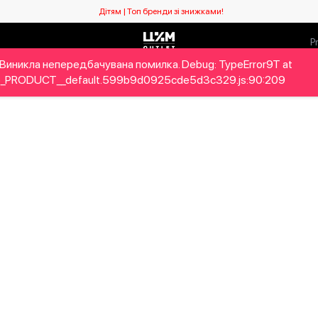
Дітям | Топ бренди зі знижками!
Виникла непередбачувана помилка. Debug: TypeError9T at
ловікам
Дітям
Home&Gifts
Бренди
Новий сезо
_PRODUCT__default.599b9d0925cde5d3c329.js:90:209