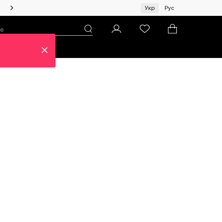
Жінкам | Топ бренди зі знижками!
Укр
Рус
н
Про ЦУМ