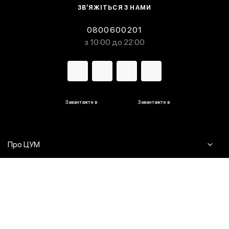
ЗВ’ЯЖІТЬСЯ З НАМИ
0800600201
з 10:00 до 22:00
Завантажте в
Завантажте в
Про ЦУМ
Журнал
Клієнтам
Контакти
Доставка та повернення
Сервіси
Питання та відповіді
Click & Collect
Оплата