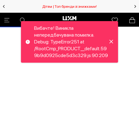
Дітям | Топ бренди зі знижками!
Вибачте! Виникла
непередбачувана помилка.
Debug: TypeError251 at
/RootCmp_PRODUCT__default.59
9b9d0925cde5d3c329.js:90:209