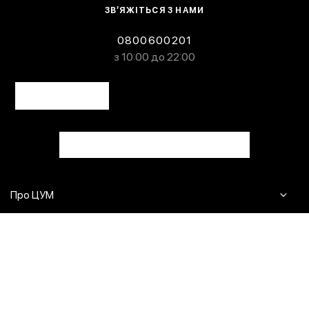
ЗВ’ЯЖІТЬСЯ З НАМИ
0800600201
з 10:00 до 22:00
Про ЦУМ
Журнал
Клієнтам
Контакти
Доставка та повернення
Сервіси
Питання та відповіді
Click & Collect
Оплата