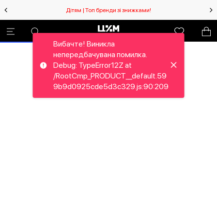
Дітям | Топ бренди зі знижками!
Вибачте! Виникла
непередбачувана помилка.
Debug: TypeError12Z at
/RootCmp_PRODUCT__default.59
9b9d0925cde5d3c329.js:90:209