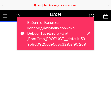
Дітям | Топ бренди зі знижками!
Вибачте! Виникла
непередбачувана помилка.
Debug: TypeError57G at
/RootCmp_PRODUCT__default.59
9b9d0925cde5d3c329.js:90:209