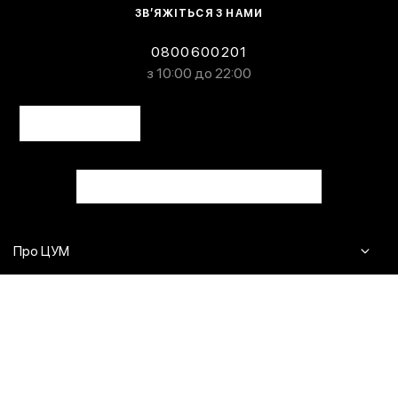
ЗВ’ЯЖІТЬСЯ З НАМИ
0800600201
з 10:00 до 22:00
Про ЦУМ
Журнал
Клієнтам
Контакти
Доставка та повернення
Сервіси
Питання та відповіді
Click & Collect
Оплата