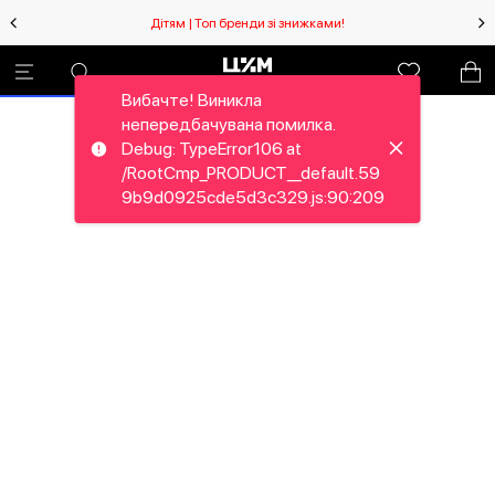
Дітям | Топ бренди зі знижками!
Вибачте! Виникла
непередбачувана помилка.
Debug: TypeError106 at
/RootCmp_PRODUCT__default.59
9b9d0925cde5d3c329.js:90:209