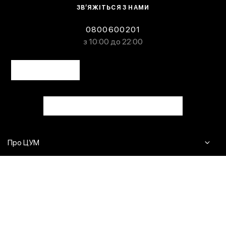
ЗВ’ЯЖІТЬСЯ З НАМИ
0800600201
з 10:00 до 22:00
Про ЦУМ
Журнал
Клієнтам
Контакти
Доставка та повернення
Сервіси
Питання та відповіді
Click & Collect
Оплата