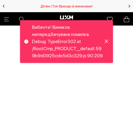
Дітям | Топ бренди зі знижками!
Вибачте! Виникла
непередбачувана помилка.
Debug: TypeError302 at
/RootCmp_PRODUCT__default.59
9b9d0925cde5d3c329.js:90:209