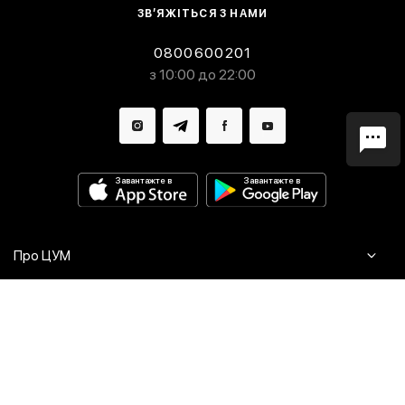
ЗВ’ЯЖІТЬСЯ З НАМИ
0800600201
з 10:00 до 22:00
Завантажте в
Завантажте в
Про ЦУМ
Журнал
Клієнтам
Контакти
Доставка та повернення
Сервіси
Питання та відповіді
Click & Collect
Оплата