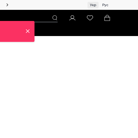
Жінкам | Топ бренди зі знижками!
Укр
Рус
н
Про ЦУМ