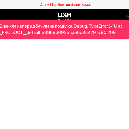
Дітям | Топ бренди зі знижками!
Виникла непередбачувана помилка. Debug: TypeError34U at
ловікам
Дітям
Home&Gifts
Бренди
Новий сезо
_PRODUCT__default.599b9d0925cde5d3c329.js:90:209