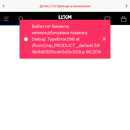
Дітям | Топ бренди зі знижками!
Вибачте! Виникла
непередбачувана помилка.
Debug: TypeError298 at
/RootCmp_PRODUCT__default.59
9b9d0925cde5d3c329.js:90:209