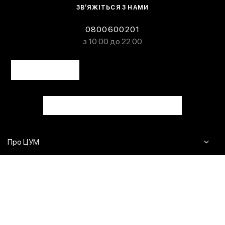
ЗВ’ЯЖІТЬСЯ З НАМИ
0800600201
з 10:00 до 22:00
Про ЦУМ
Журнал
Клієнтам
Контакти
Доставка та повернення
Сервіси
Питання та відповіді
Click & Collect
Оплата