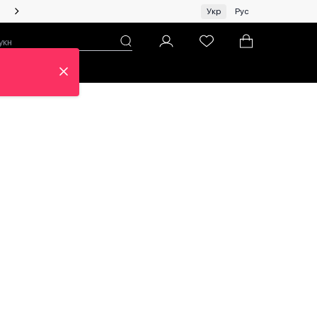
Жінкам | Топ бренди зі знижками!
Укр
Рус
н
Про ЦУМ