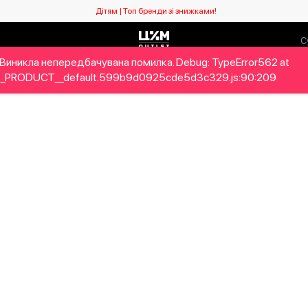
Дітям | Топ бренди зі знижками!
Виникла непередбачувана помилка. Debug: TypeError562 at
ловікам
Дітям
Home&Gifts
Бренди
Новий сезо
_PRODUCT__default.599b9d0925cde5d3c329.js:90:209