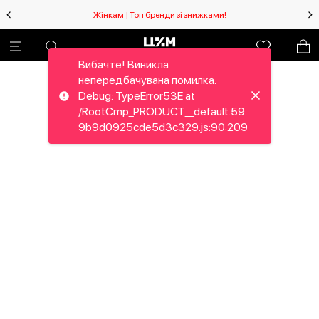
Жінкам | Топ бренди зі знижками!
Вибачте! Виникла
непередбачувана помилка.
Debug: TypeError53E at
/RootCmp_PRODUCT__default.59
9b9d0925cde5d3c329.js:90:209