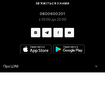
ЗВ’ЯЖІТЬСЯ З НАМИ
0800600201
з 10:00 до 22:00
Завантажте в
Завантажте в
Про ЦУМ
Журнал
Клієнтам
Контакти
Доставка та повернення
Сервіси
Питання та відповіді
Click & Collect
Оплата