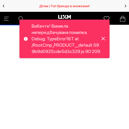
Дітям | Топ бренди зі знижками!
Вибачте! Виникла
непередбачувана помилка.
Debug: TypeError18T at
/RootCmp_PRODUCT__default.59
9b9d0925cde5d3c329.js:90:209