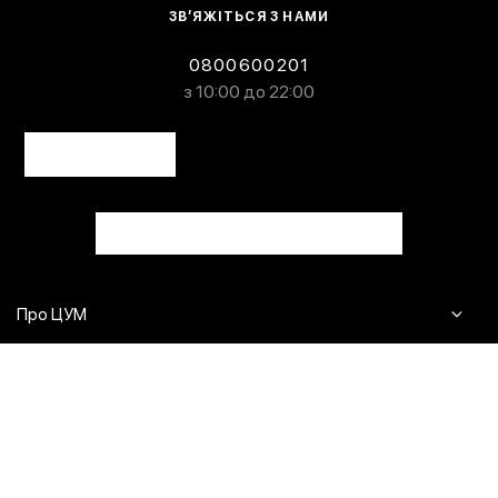
ЗВ’ЯЖІТЬСЯ З НАМИ
0800600201
з 10:00 до 22:00
Про ЦУМ
Журнал
Клієнтам
Контакти
Доставка та повернення
Сервіси
Питання та відповіді
Click & Collect
Оплата