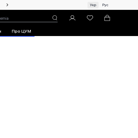
Жінкам | Топ бренди зі знижками!
Укр
Рус
н
Про ЦУМ