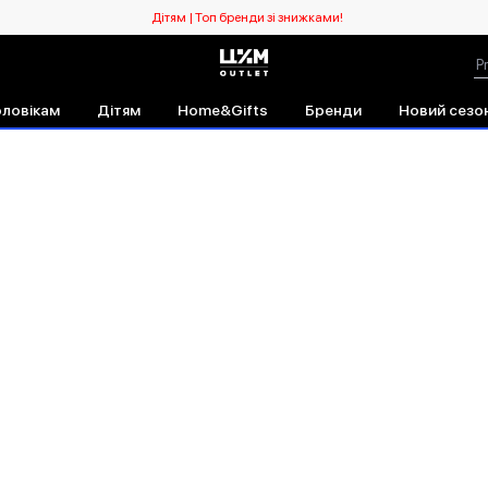
Дітям | Топ бренди зі знижками!
Виникла непередбачувана помилка. Debug: TypeError220 at
ловікам
Дітям
Home&Gifts
Бренди
Новий сезо
_PRODUCT__default.599b9d0925cde5d3c329.js:90:209