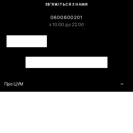
ЗВ’ЯЖІТЬСЯ З НАМИ
0800600201
з 10:00 до 22:00
Про ЦУМ
Журнал
Клієнтам
Контакти
Доставка та повернення
Сервіси
Питання та відповіді
Click & Collect
Оплата