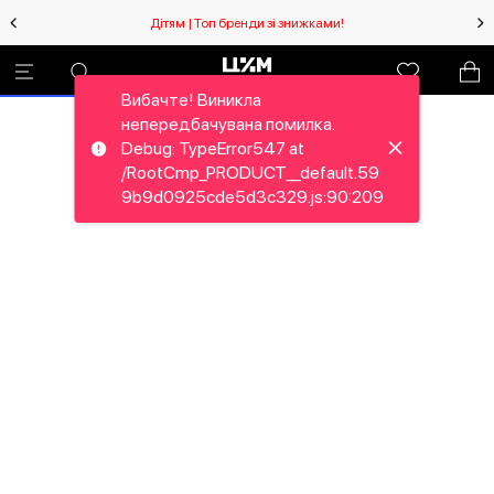
Дітям | Топ бренди зі знижками!
Вибачте! Виникла
непередбачувана помилка.
Debug: TypeError547 at
/RootCmp_PRODUCT__default.59
9b9d0925cde5d3c329.js:90:209