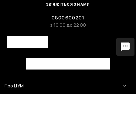
ЗВ’ЯЖІТЬСЯ З НАМИ
0800600201
з 10:00 до 22:00
Про ЦУМ
Журнал
Клієнтам
Контакти
Доставка та повернення
Сервіси
Питання та відповіді
Click & Collect
Оплата