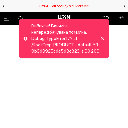
Дітям | Топ бренди зі знижками!
Вибачте! Виникла
непередбачувана помилка.
Debug: TypeError17Y at
/RootCmp_PRODUCT__default.59
9b9d0925cde5d3c329.js:90:209