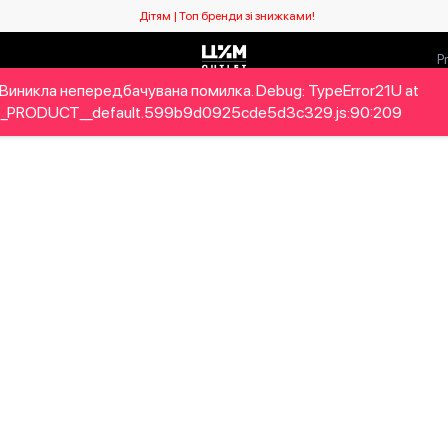
Дітям | Топ бренди зі знижками!
Виникла непередбачувана помилка. Debug: TypeError21U at
ловікам
Дітям
Home&Gifts
Бренди
Новий сезо
_PRODUCT__default.599b9d0925cde5d3c329.js:90:209