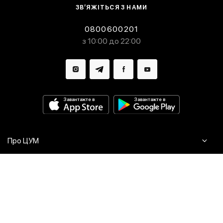
ЗВ’ЯЖІТЬСЯ З НАМИ
0800600201
з 10:00 до 22:00
Завантажте в
Завантажте в
Про ЦУМ
Журнал
Клієнтам
Контакти
Доставка та повернення
Сервіси
Питання та відповіді
Click & Collect
Оплата