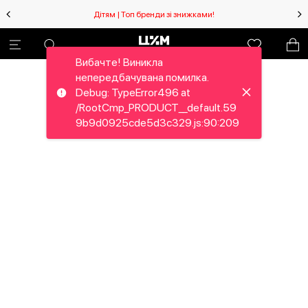
Дітям | Топ бренди зі знижками!
Вибачте! Виникла
непередбачувана помилка.
Debug: TypeError496 at
/RootCmp_PRODUCT__default.59
9b9d0925cde5d3c329.js:90:209