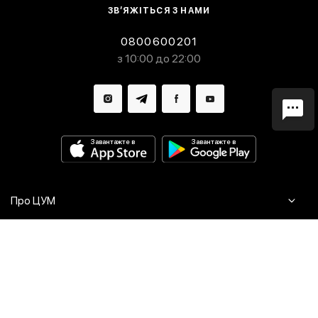
ЗВ’ЯЖІТЬСЯ З НАМИ
0800600201
з 10:00 до 22:00
Завантажте в
Завантажте в
Про ЦУМ
Журнал
Клієнтам
Контакти
Доставка та повернення
Сервіси
Питання та відповіді
Click & Collect
Оплата