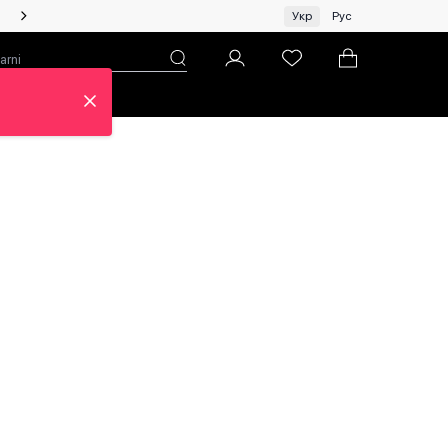
Чоловікам | Топ бренди зі знижками!
Укр
Рус
н
Про ЦУМ