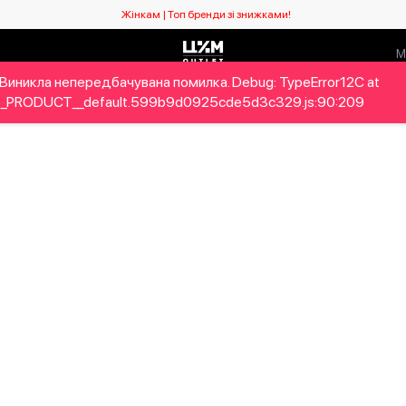
Жінкам | Топ бренди зі знижками!
Виникла непередбачувана помилка. Debug: TypeError12C at
ловікам
Дітям
Home&Gifts
Бренди
Новий сезо
_PRODUCT__default.599b9d0925cde5d3c329.js:90:209