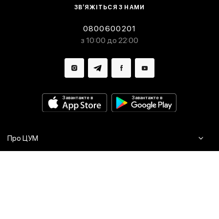
ЗВ’ЯЖІТЬСЯ З НАМИ
0800600201
з 10:00 до 22:00
Завантажте в
Завантажте в
Про ЦУМ
Журнал
Клієнтам
Контакти
Доставка та повернення
Сервіси
Питання та відповіді
Click & Collect
Оплата