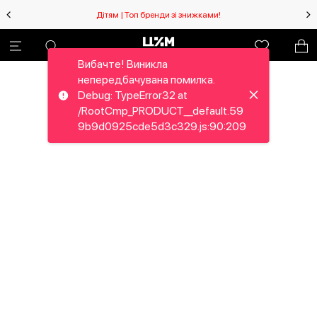
Дітям | Топ бренди зі знижками!
Вибачте! Виникла
непередбачувана помилка.
Debug: TypeError32 at
/RootCmp_PRODUCT__default.59
9b9d0925cde5d3c329.js:90:209