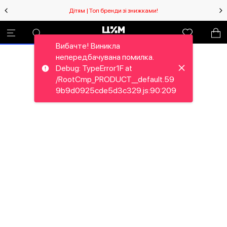
Дітям | Топ бренди зі знижками!
Вибачте! Виникла
непередбачувана помилка.
Debug: TypeError1F at
/RootCmp_PRODUCT__default.59
9b9d0925cde5d3c329.js:90:209