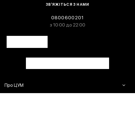
ЗВ’ЯЖІТЬСЯ З НАМИ
0800600201
з 10:00 до 22:00
Про ЦУМ
Журнал
Клієнтам
Контакти
Доставка та повернення
Сервіси
Питання та відповіді
Click & Collect
Оплата