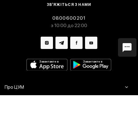
ЗВ’ЯЖІТЬСЯ З НАМИ
0800600201
з 10:00 до 22:00
Завантажте в
Завантажте в
Про ЦУМ
Журнал
Клієнтам
Контакти
Доставка та повернення
Сервіси
Питання та відповіді
Click & Collect
Оплата