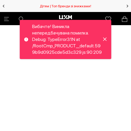
Дітям | Топ бренди зі знижками!
Вибачте! Виникла
непередбачувана помилка.
Debug: TypeError31N at
/RootCmp_PRODUCT__default.59
9b9d0925cde5d3c329.js:90:209