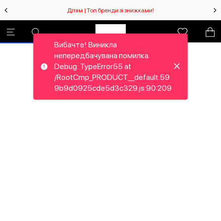
Дітям | Топ бренди зі знижками!
Вибачте! Виникла
непередбачувана помилка.
Debug: TypeError55 at
/RootCmp_PRODUCT__default.59
9b9d0925cde5d3c329.js:90:209