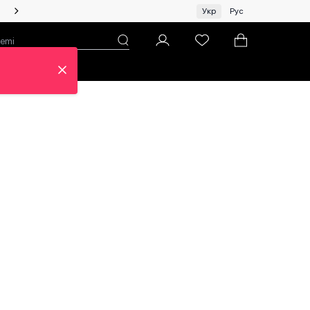
Жінкам | Топ бренди зі знижками!
Укр
Рус
н
Про ЦУМ