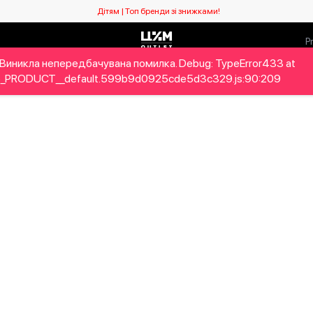
Дітям | Топ бренди зі знижками!
Виникла непередбачувана помилка. Debug: TypeError433 at
ловікам
Дітям
Home&Gifts
Бренди
Новий сезо
_PRODUCT__default.599b9d0925cde5d3c329.js:90:209