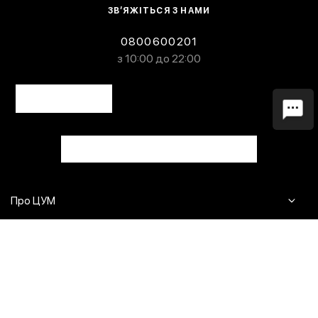
ЗВ’ЯЖІТЬСЯ З НАМИ
0800600201
з 10:00 до 22:00
Про ЦУМ
Журнал
Клієнтам
Контакти
Доставка та повернення
Сервіси
Питання та відповіді
Click & Collect
Оплата