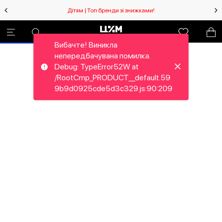
Дітям | Топ бренди зі знижками!
Вибачте! Виникла
непередбачувана помилка.
Debug: TypeError52W at
/RootCmp_PRODUCT__default.59
9b9d0925cde5d3c329.js:90:209