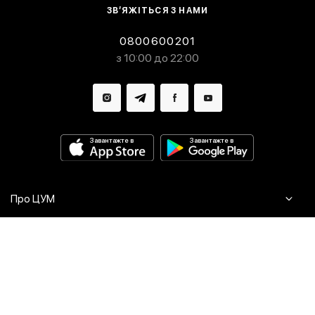
ЗВ’ЯЖІТЬСЯ З НАМИ
0800600201
з 10:00 до 22:00
Завантажте в
Завантажте в
Про ЦУМ
Журнал
Клієнтам
Контакти
Доставка та повернення
Сервіси
Питання та відповіді
Click & Collect
Оплата