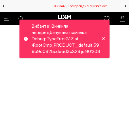
Жінкам | Топ бренди зі знижками!
Вибачте! Виникла
непередбачувана помилка.
Debug: TypeError31Z at
/RootCmp_PRODUCT__default.59
9b9d0925cde5d3c329.js:90:209