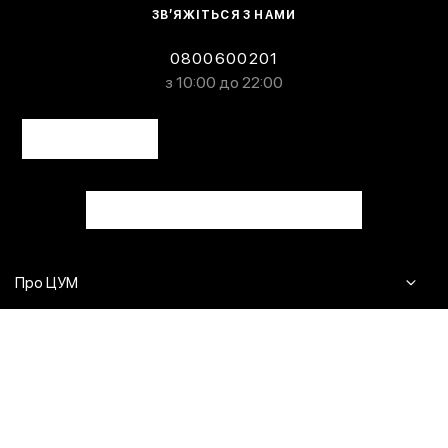
ЗВ’ЯЖІТЬСЯ З НАМИ
0800600201
з 10:00 до 22:00
Про ЦУМ
Журнал
Клієнтам
Контакти
Доставка та повернення
Сервіси
Питання та відповіді
Click & Collect
Оплата