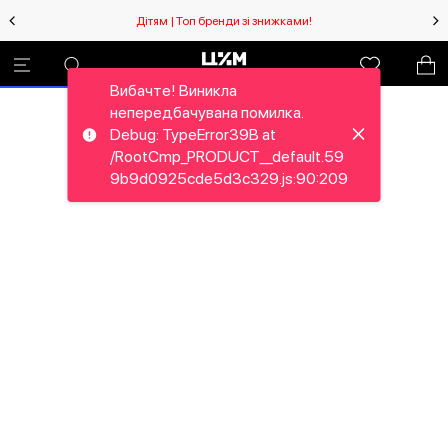
Дітям | Топ бренди зі знижками!
Вибачте! Виникла
непередбачувана помилка.
Debug: TypeError39B at
/RootCmp_PRODUCT__default.59
9b9d0925cde5d3c329.js:90:209