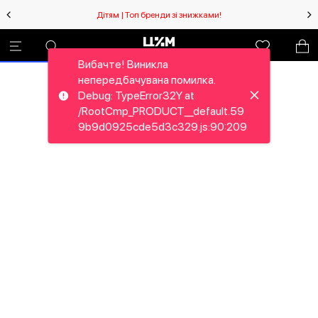
Дітям | Топ бренди зі знижками!
Вибачте! Виникла
непередбачувана помилка.
Debug: TypeError32Y at
/RootCmp_PRODUCT__default.59
9b9d0925cde5d3c329.js:90:209