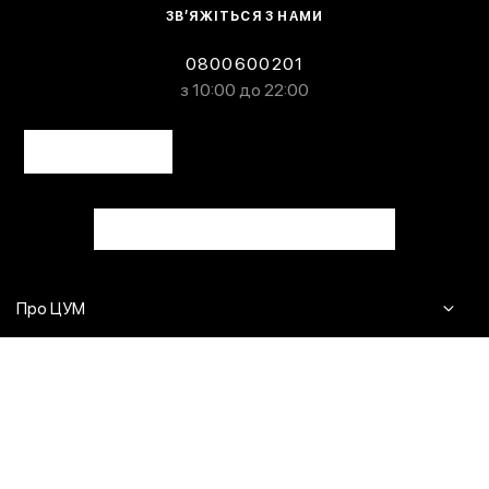
ЗВ’ЯЖІТЬСЯ З НАМИ
0800600201
з 10:00 до 22:00
Про ЦУМ
Журнал
Клієнтам
Контакти
Доставка та повернення
Сервіси
Питання та відповіді
Click & Collect
Оплата