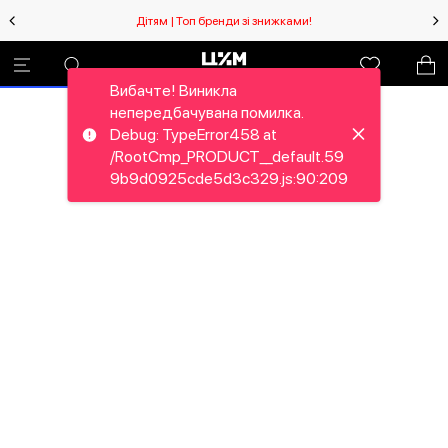
Дітям | Топ бренди зі знижками!
Вибачте! Виникла
непередбачувана помилка.
Debug: TypeError458 at
/RootCmp_PRODUCT__default.59
9b9d0925cde5d3c329.js:90:209