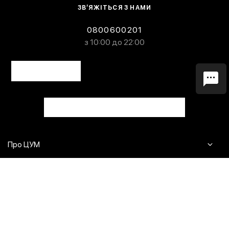
ЗВ’ЯЖІТЬСЯ З НАМИ
0800600201
з 10:00 до 22:00
Про ЦУМ
Журнал
Клієнтам
Контакти
Доставка та повернення
Сервіси
Питання та відповіді
Click & Collect
Оплата