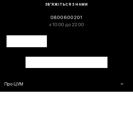
ЗВ’ЯЖІТЬСЯ З НАМИ
0800600201
з 10:00 до 22:00
Про ЦУМ
Журнал
Клієнтам
Контакти
Доставка та повернення
Сервіси
Питання та відповіді
Click & Collect
Оплата