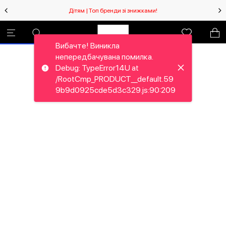
Дітям | Топ бренди зі знижками!
Вибачте! Виникла
непередбачувана помилка.
Debug: TypeError14U at
/RootCmp_PRODUCT__default.59
9b9d0925cde5d3c329.js:90:209