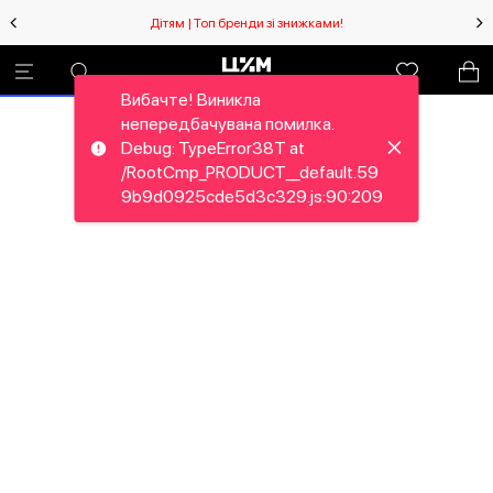
Дітям | Топ бренди зі знижками!
Вибачте! Виникла
непередбачувана помилка.
Debug: TypeError38T at
/RootCmp_PRODUCT__default.59
9b9d0925cde5d3c329.js:90:209