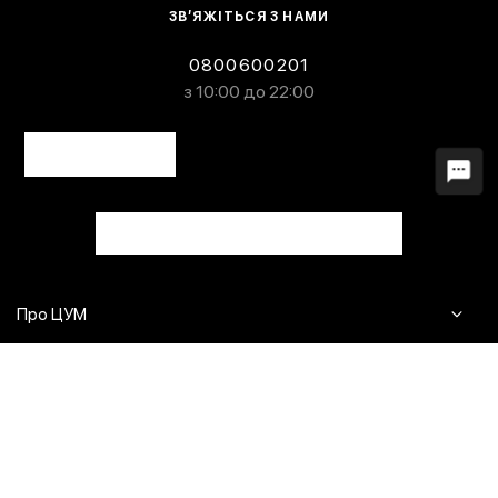
ЗВ’ЯЖІТЬСЯ З НАМИ
0800600201
з 10:00 до 22:00
Про ЦУМ
Журнал
Клієнтам
Контакти
Доставка та повернення
Сервіси
Питання та відповіді
Click & Collect
Оплата