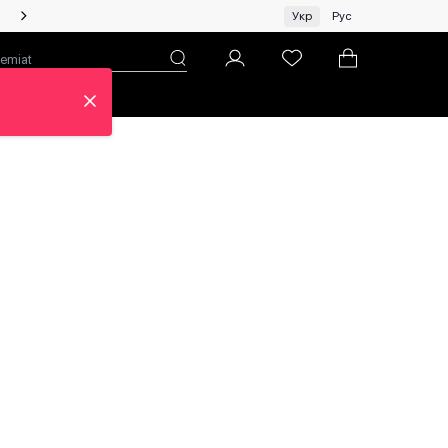
Жінкам | Топ бренди зі знижками!
Укр
Рус
н
Про ЦУМ