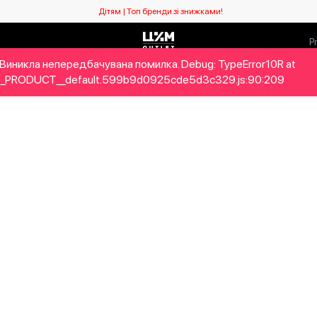
Дітям | Топ бренди зі знижками!
Виникла непередбачувана помилка. Debug: TypeError10R at
ловікам
Дітям
Home&Gifts
Бренди
Новий сезо
_PRODUCT__default.599b9d0925cde5d3c329.js:90:209