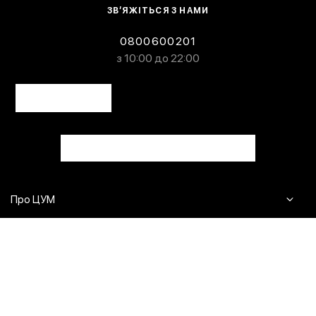
ЗВ’ЯЖІТЬСЯ З НАМИ
0800600201
з 10:00 до 22:00
Про ЦУМ
Журнал
Клієнтам
Контакти
Доставка та повернення
Сервіси
Питання та відповіді
Click & Collect
Оплата