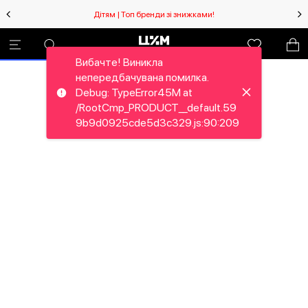
Дітям | Топ бренди зі знижками!
Вибачте! Виникла
непередбачувана помилка.
Debug: TypeError45M at
/RootCmp_PRODUCT__default.59
9b9d0925cde5d3c329.js:90:209