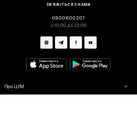
ЗВ’ЯЖІТЬСЯ З НАМИ
0800600201
з 10:00 до 22:00
Завантажте в
Завантажте в
Про ЦУМ
Журнал
Клієнтам
Контакти
Доставка та повернення
Сервіси
Питання та відповіді
Click & Collect
Оплата