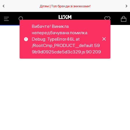
Дітям | Топ бренди зі знижками!
Вибачте! Виникла
непередбачувана помилка.
Debug: TypeError46L at
/RootCmp_PRODUCT__default.59
9b9d0925cde5d3c329.js:90:209