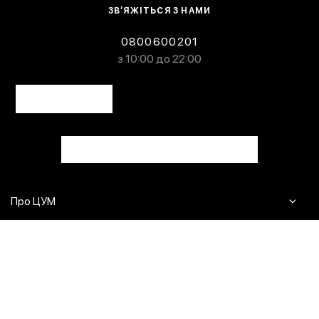
ЗВ’ЯЖІТЬСЯ З НАМИ
0800600201
з 10:00 до 22:00
Про ЦУМ
Журнал
Клієнтам
Контакти
Доставка та повернення
Сервіси
Питання та відповіді
Click & Collect
Оплата