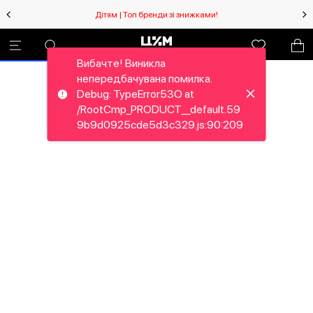
Дітям | Топ бренди зі знижками!
Вибачте! Виникла
непередбачувана помилка.
Debug: TypeError53O at
/RootCmp_PRODUCT__default.59
9b9d0925cde5d3c329.js:90:209