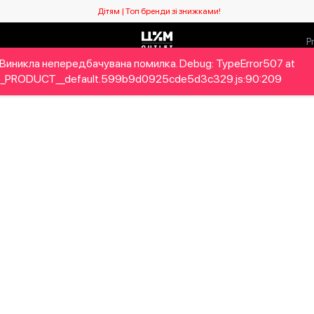
Дітям | Топ бренди зі знижками!
Виникла непередбачувана помилка. Debug: TypeError507 at
ловікам
Дітям
Home&Gifts
Бренди
Новий сезо
_PRODUCT__default.599b9d0925cde5d3c329.js:90:209