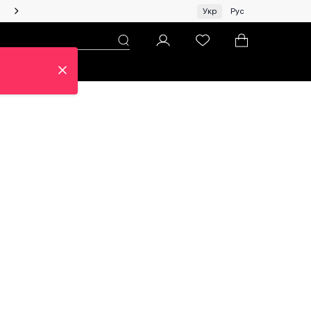
Жінкам | Топ бренди зі знижками!
Укр
Рус
н
Про ЦУМ