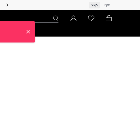
Жінкам | Топ бренди зі знижками!
Укр
Рус
н
Про ЦУМ