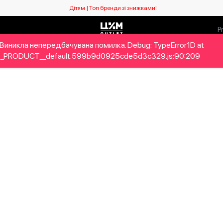
Дітям | Топ бренди зі знижками!
Виникла непередбачувана помилка. Debug: TypeError1D at
ловікам
Дітям
Home&Gifts
Бренди
Новий сезо
_PRODUCT__default.599b9d0925cde5d3c329.js:90:209