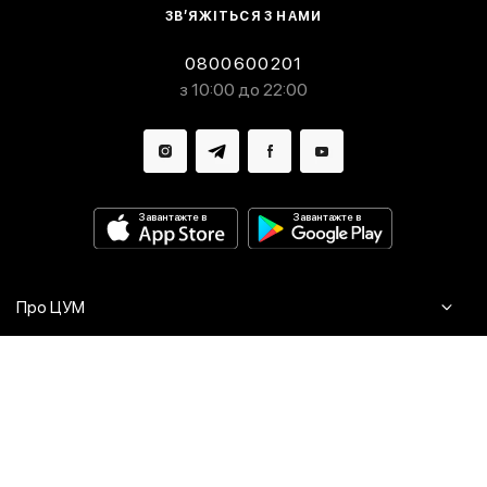
ЗВ’ЯЖІТЬСЯ З НАМИ
0800600201
з 10:00 до 22:00
Завантажте в
Завантажте в
Про ЦУМ
Журнал
Клієнтам
Контакти
Доставка та повернення
Сервіси
Питання та відповіді
Click & Collect
Оплата