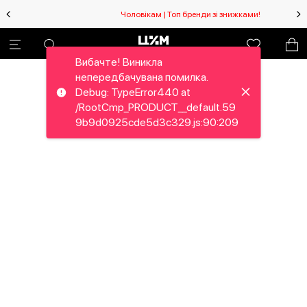
Чоловікам | Топ бренди зі знижками!
Вибачте! Виникла
непередбачувана помилка.
Debug: TypeError440 at
/RootCmp_PRODUCT__default.59
9b9d0925cde5d3c329.js:90:209