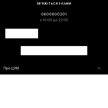
ЗВ’ЯЖІТЬСЯ З НАМИ
0800600201
з 10:00 до 22:00
Про ЦУМ
Журнал
Клієнтам
Контакти
Доставка та повернення
Сервіси
Питання та відповіді
Click & Collect
Оплата