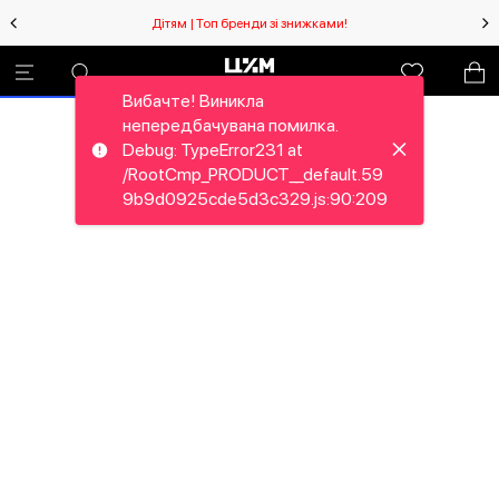
Дітям | Топ бренди зі знижками!
Вибачте! Виникла
непередбачувана помилка.
Debug: TypeError231 at
/RootCmp_PRODUCT__default.59
9b9d0925cde5d3c329.js:90:209