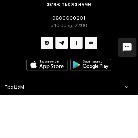
ЗВ’ЯЖІТЬСЯ З НАМИ
0800600201
з 10:00 до 22:00
Завантажте в
Завантажте в
Про ЦУМ
Журнал
Клієнтам
Контакти
Доставка та повернення
Сервіси
Питання та відповіді
Click & Collect
Оплата