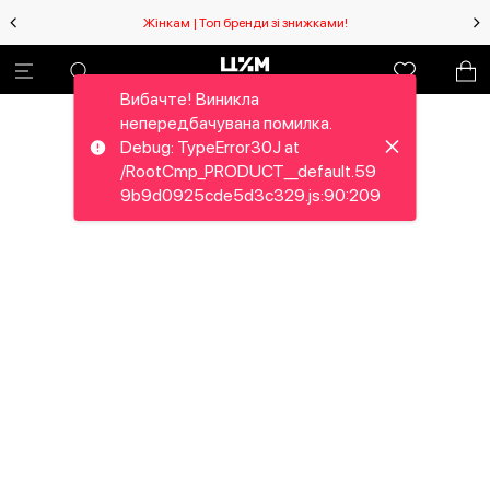
Жінкам | Топ бренди зі знижками!
Вибачте! Виникла
непередбачувана помилка.
Debug: TypeError30J at
/RootCmp_PRODUCT__default.59
9b9d0925cde5d3c329.js:90:209