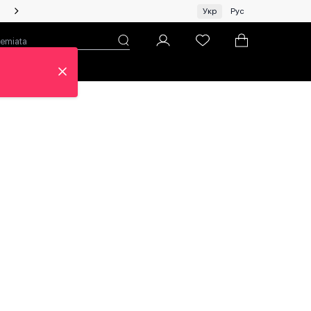
Жінкам | Топ бренди зі знижками!
Укр
Рус
н
Про ЦУМ