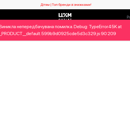
Дітям | Топ бренди зі знижками!
Виникла непередбачувана помилка. Debug: TypeError45K at
ловікам
Дітям
Home&Gifts
Бренди
Новий сезо
_PRODUCT__default.599b9d0925cde5d3c329.js:90:209