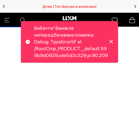
Дітям | Топ бренди зі знижками!
Вибачте! Виникла
непередбачувана помилка.
Debug: TypeError5F at
/RootCmp_PRODUCT__default.59
9b9d0925cde5d3c329.js:90:209