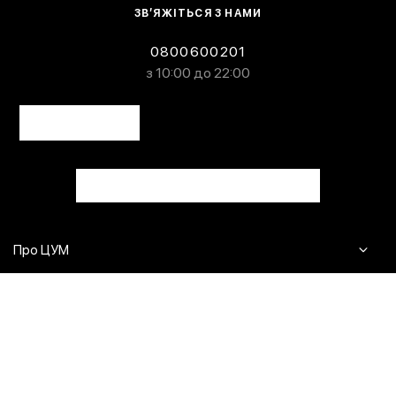
ЗВ’ЯЖІТЬСЯ З НАМИ
0800600201
з 10:00 до 22:00
Про ЦУМ
Журнал
Клієнтам
Контакти
Доставка та повернення
Сервіси
Питання та відповіді
Click & Collect
Оплата