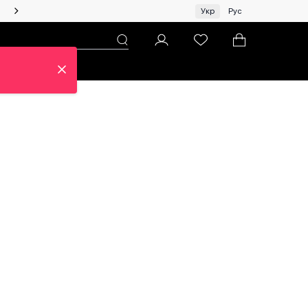
Жінкам | Топ бренди зі знижками!
Укр
Рус
н
Про ЦУМ