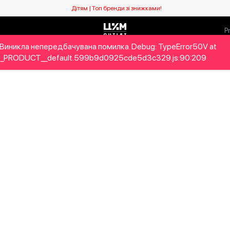
Дітям | Топ бренди зі знижками!
Виникла непередбачувана помилка. Debug: TypeError50V at
ловікам
Дітям
Home&Gifts
Бренди
Новий сезо
_PRODUCT__default.599b9d0925cde5d3c329.js:90:209