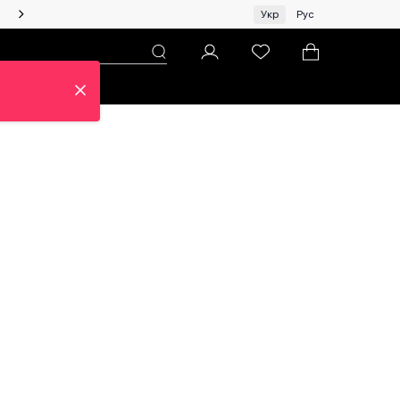
Жінкам | Топ бренди зі знижками!
Укр
Рус
н
Про ЦУМ