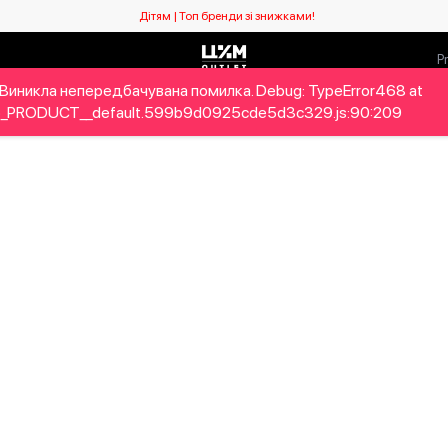
Дітям | Топ бренди зі знижками!
Виникла непередбачувана помилка. Debug: TypeError468 at
ловікам
Дітям
Home&Gifts
Бренди
Новий сезо
_PRODUCT__default.599b9d0925cde5d3c329.js:90:209