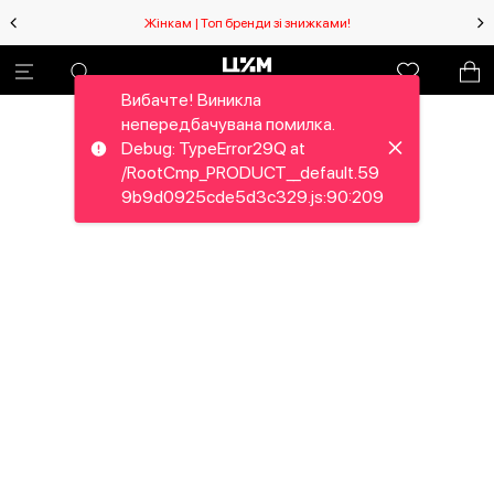
Жінкам | Топ бренди зі знижками!
Вибачте! Виникла
непередбачувана помилка.
Debug: TypeError29Q at
/RootCmp_PRODUCT__default.59
9b9d0925cde5d3c329.js:90:209