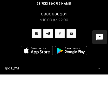
ЗВ’ЯЖІТЬСЯ З НАМИ
0800600201
з 10:00 до 22:00
Завантажте в
Завантажте в
Про ЦУМ
Журнал
Клієнтам
Контакти
Доставка та повернення
Сервіси
Питання та відповіді
Click & Collect
Оплата