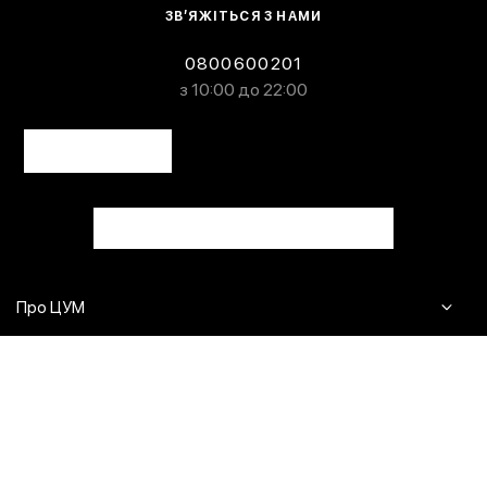
ЗВ’ЯЖІТЬСЯ З НАМИ
0800600201
з 10:00 до 22:00
Про ЦУМ
Журнал
Клієнтам
Контакти
Доставка та повернення
Сервіси
Питання та відповіді
Click & Collect
Оплата