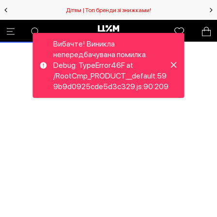
Дітям | Топ бренди зі знижками!
Вибачте! Виникла
непередбачувана помилка.
Debug: TypeError46F at
/RootCmp_PRODUCT__default.59
9b9d0925cde5d3c329.js:90:209