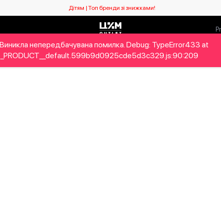
Дітям | Топ бренди зі знижками!
Виникла непередбачувана помилка. Debug: TypeError433 at
ловікам
Дітям
Home&Gifts
Бренди
Новий сезо
_PRODUCT__default.599b9d0925cde5d3c329.js:90:209