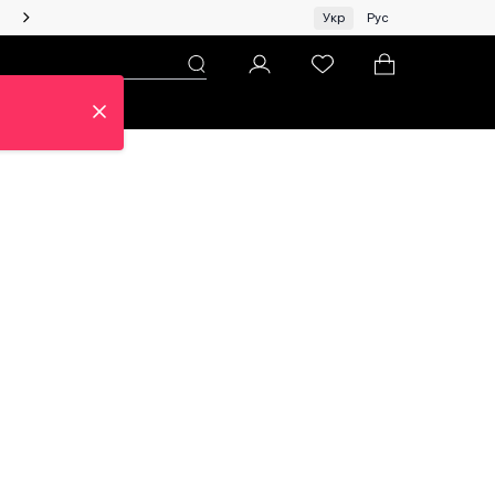
Жінкам | Топ бренди зі знижками!
Укр
Рус
н
Про ЦУМ